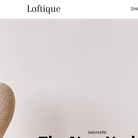
SH
L
O
F
T
I
Q
U
E
Salontafel