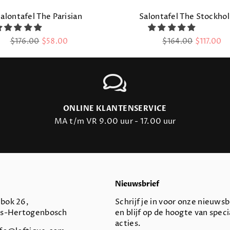
alontafel The Parisian
Salontafel The Stockho
Regular
Regular
$176.00
$58.00
$164.00
$117.00
price
price
ONLINE KLANTENSERVICE
MA t/m VR 9.00 uur - 17.00 uur
Nieuwsbrief
bok 26,
Schrijf je in voor onze nieuwsb
's-Hertogenbosch
en blijf op de hoogte van speci
acties.