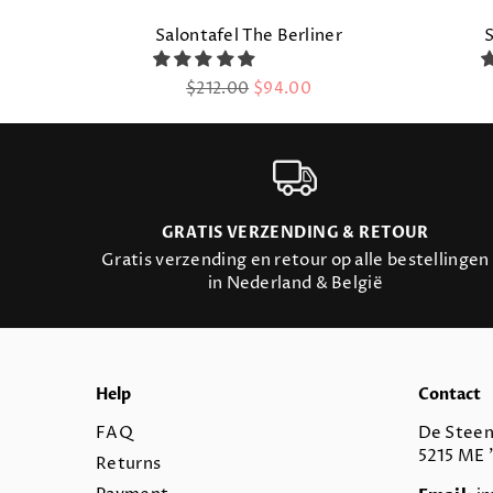
Salontafel The Berliner
S
Regular
$212.00
$94.00
price
GRATIS VERZENDING & RETOUR
Gratis verzending en retour op alle bestellingen
in Nederland & België
Help
Contact
FAQ
De Steen
5215 ME 
Returns