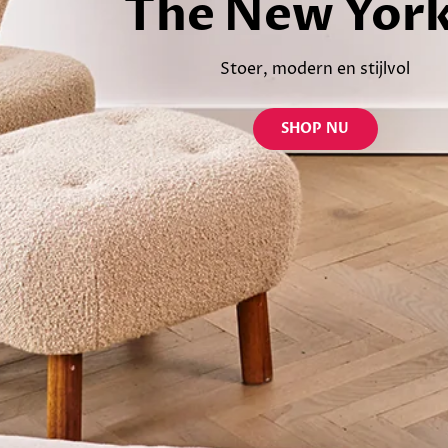
The New Yor
Stoer, modern en stijlvol
SHOP NU