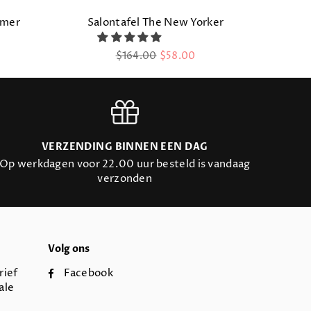
lmer
Salontafel The New Yorker
Regular
$164.00
$58.00
price
VERZENDING BINNEN EEN DAG
Op werkdagen voor 22.00 uur besteld is vandaag
verzonden
Volg ons
rief
Facebook
ale