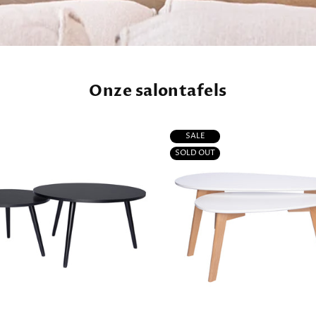
Onze salontafels
SALE
SOLD OUT